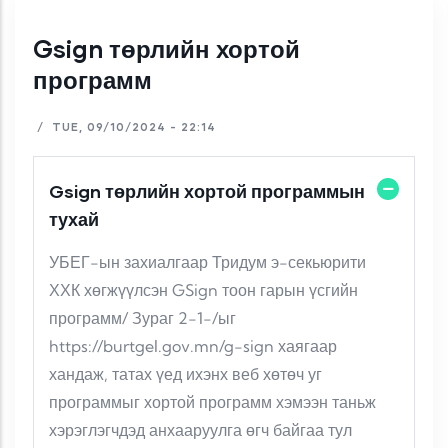
Gsign төрлийн хортой
программ
/
TUE, 09/10/2024 - 22:14
Gsign төрлийн хортой программын
тухай
УБЕГ-ын захиалгаар Тридум э-секьюрити
ХХК хөгжүүлсэн GSign тоон гарын үсгийн
программ/ Зураг 2-1-/ыг
https://burtgel.gov.mn/g-sign хаягаар
хандаж, татах үед ихэнх веб хөтөч уг
программыг хортой программ хэмээн таньж
хэрэглэгчдэд анхааруулга өгч байгаа тул