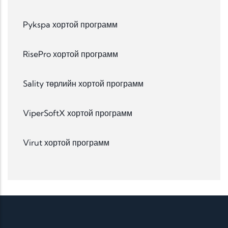
Pykspa хортой программ
RisePro хортой программ
Sality төрлийн хортой программ
ViperSoftX хортой программ
Virut хортой программ