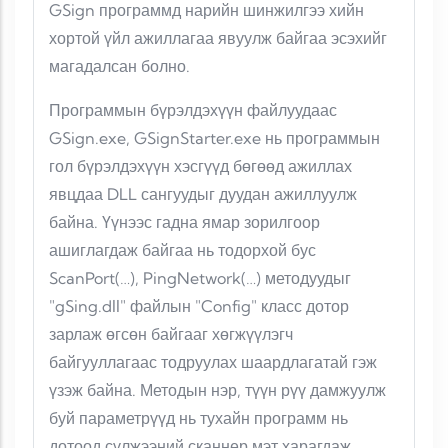
GSign программд нарийн шинжилгээ хийн
хортой үйл ажиллагаа явуулж байгаа эсэхийг
магадалсан болно.
Программын бүрэлдэхүүн файлуудаас
GSign.exe, GSignStarter.exe нь программын
гол бүрэлдэхүүн хэсгүүд бөгөөд ажиллах
явцдаа DLL сангуудыг дуудан ажиллуулж
байна. Үүнээс гадна ямар зорилгоор
ашиглагдаж байгаа нь тодорхой бус
ScanPort(…), PingNetwork(…) методуудыг
"gSing.dll" файлын "Config" класс дотор
зарлаж өгсөн байгааг хөгжүүлэгч
байгууллагаас тодруулах шаардлагатай гэж
үзэж байна. Методын нэр, түүн рүү дамжуулж
буй параметрүүд нь тухайн программ нь
дотоод сүлжээний сканнер мэт харагдаж