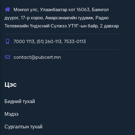
Монгол улс, Улаанбаатар хот 16063, Баянгол
дүүрэг, 17-р хороо, Амарсанаагийн гудамж, Радио
Телевизийн Үндэсний Сүлжээ УТҮГ-ын байр, 2 давхар
7000 1113, (51) 260-113, 7533-0113
contact@pubcert.mn
Цэс
Бидний тухай
Мэдээ
Сургалтын тухай