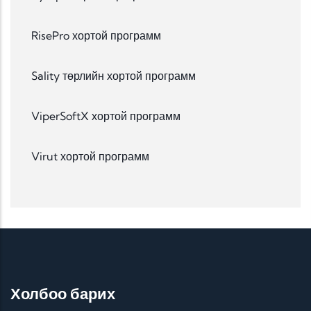
RisePro хортой программ
Sality төрлийн хортой программ
ViperSoftX хортой программ
Virut хортой программ
Холбоо барих