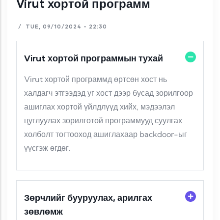
Virut хортой программ
/
TUE, 09/10/2024 - 22:30
Virut хортой программын тухай
Virut хортой программд өртсөн хост нь
халдагч этгээдэд уг хост дээр бусад зорилгоор
ашиглах хортой үйлдлүүд хийх, мэдээлэл
цуглуулах зорилготой программууд суулгах
холболт тогтооход ашиглахаар backdoor-ыг
үүсгэж өгдөг.
Зөрчлийг бууруулах, арилгах
зөвлөмж