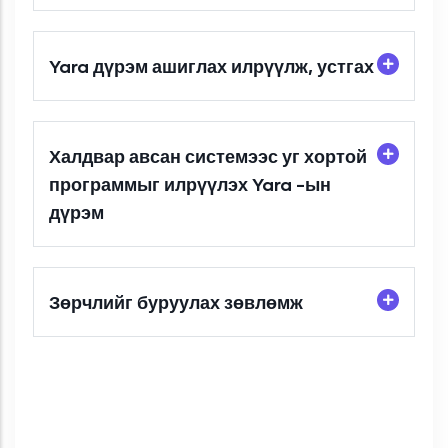
Yara дүрэм ашиглах илрүүлж, устгах
Халдвар авсан системээс уг хортой
программыг илрүүлэх Yara -ын
дүрэм
Зөрчлийг буруулах зөвлөмж