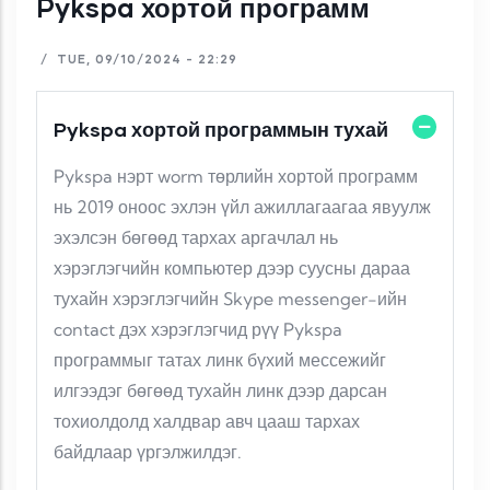
Pykspa хортой программ
/
TUE, 09/10/2024 - 22:29
Pykspa хортой программын тухай
Pykspa нэрт worm төрлийн хортой программ
нь 2019 оноос эхлэн үйл ажиллагаагаа явуулж
эхэлсэн бөгөөд тархах аргачлал нь
хэрэглэгчийн компьютер дээр суусны дараа
тухайн хэрэглэгчийн Skype messenger-ийн
contact дэх хэрэглэгчид рүү Pykspa
программыг татах линк бүхий мессежийг
илгээдэг бөгөөд тухайн линк дээр дарсан
тохиолдолд халдвар авч цааш тархах
байдлаар үргэлжилдэг.