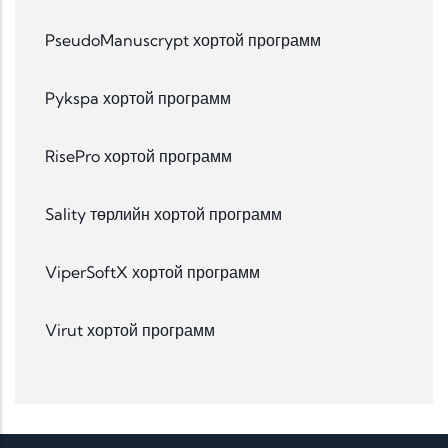
PseudoManuscrypt хортой программ
Pykspa хортой программ
RisePro хортой программ
Sality төрлийн хортой программ
ViperSoftX хортой программ
Virut хортой программ