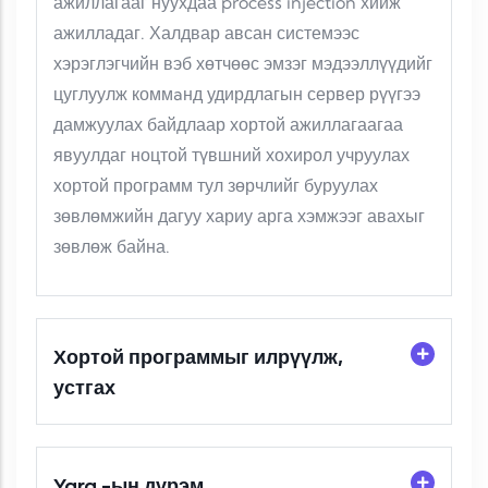
ажиллагааг нуухдаа process injection хийж
ажилладаг. Халдвар авсан системээс
хэрэглэгчийн вэб хөтчөөс эмзэг мэдээллүүдийг
цуглуулж коммaнд удирдлагын сервер рүүгээ
дамжуулах байдлаар хортой ажиллагаагаа
явуулдаг ноцтой түвшний хохирол учруулах
хортой программ тул зөрчлийг буруулах
зөвлөмжийн дагуу хариу арга хэмжээг авахыг
зөвлөж байна.
Хортой программыг илрүүлж,
устгах
Yara -ын дүрэм