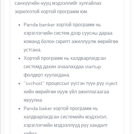
санхүүгийн нууц мэдээллийг хулгайлах
зорилготой хортой программ юм.
Panda banker хортой программ нь
хэрэглэгчийн систем дээр суусны дараа
команд болон скрипт ажиллуулж өөрийгөө
устгана.
Хортой программ нь халдварлагдсан
системд дахин ачаалахдаа startup
фолдерт хуулагдана.
“svchost” процессыг үүсгэн түүн рүү inject
хийн өөрийгөө нууж үйл ажиллагаагаа
явуулна.
Panda baker хортой программ нь
халдварлагдсан системийн мэдээлэл,
хэрэглэгчийн мэдээллүүд рүү хандалт
хийнэ.