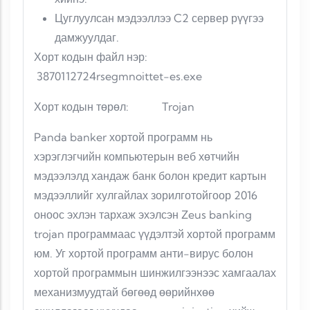
Цуглуулсан мэдээллээ C2 сервер рүүгээ
дамжуулдаг.
Хорт кодын файл нэр:
3870112724rsegmnoittet-es.exe
Хорт кодын төрөл: Trojan
Panda banker хортой программ нь
хэрэглэгчийн компьютерын веб хөтчийн
мэдээлэлд хандаж банк болон кредит картын
мэдээллийг хулгайлах зорилготойгоор 2016
оноос эхлэн тархаж эхэлсэн Zeus banking
trojan программаас үүдэлтэй хортой программ
юм. Уг хортой программ анти-вирус болон
хортой программын шинжилгээнээс хамгаалах
механизмуудтай бөгөөд өөрийнхөө