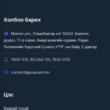
Холбоо барих
Монгол улс, Улаанбаатар хот 16063, Баянгол
дүүрэг, 17-р хороо, Амарсанаагийн гудамж, Радио
Телевизийн Үндэсний Сүлжээ УТҮГ-ын байр, 2 давхар
7000 1113, (51) 260-113, 7533-0113
contact@pubcert.mn
Цэс
Бидний тухай