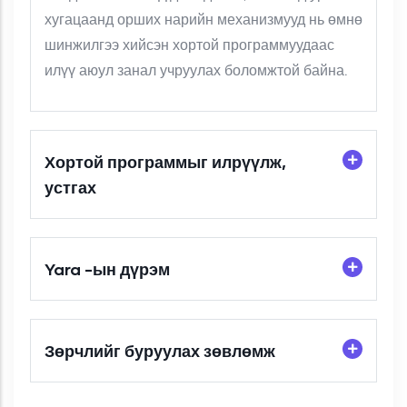
хугацаанд орших нарийн механизмууд нь өмнө
шинжилгээ хийсэн хортой программуудаас
илүү аюул занал учруулах боломжтой байна.
Хортой программыг илрүүлж,
устгах
Yara -ын дүрэм
Зөрчлийг буруулах зөвлөмж