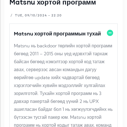
Matsnu хортой программ
/
TUE, 09/10/2024 - 22:20
Matsnu хортой программын тухай
Matsnu нь backdoor төрлийн хортой программ
бөгөөд 2011 – 2015 оны үед идэвхтэй тархаж
байсан бөгөөд нэмэлтээр хортой код татаж
авах, серверээс авсан командын дагуу
өөрийгөө update хийх чадвартай бөгөөд
хэрэглэгчийн хувийн мэдээллийг хулгайлах
зорилготой. Тухайн хортой программ нь 3
давхар пакертай бөгөөд үүний 2 нь UPX
ашигласан байдаг бол 1 нь хөгжүүлэгчдийнх нь
бүтээсэн тусгай пакер юм. Matsnu хортой
программ нь хортой кодыг татаж авах, команд