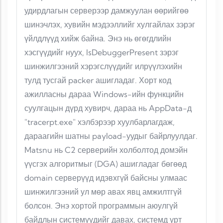
удирдлагын серверээр дамжуулан өөрийгөө
шинэчлэх, хувийн мэдээллийг хулгайлах зэрэг
үйлдлүүд хийж байна. Энэ нь өгөгдлийн
хэсгүүдийг нуух, IsDebuggerPresent зэрэг
шинжилгээний хэрэгслүүдийг илрүүлэхийн
тулд тусгай packer ашигладаг. Хорт код
ажилласны дараа Windows-ийн функцийн
суулгацын дүрд хувирч, дараа нь AppData-д
"tracerpt.exe" хэлбэрээр хуулбарлагдаж,
дараагийн шатны payload-уудыг байрлуулдаг.
Matsnu нь C2 серверийн холболтод домэйн
үүсгэх алгоритмыг (DGA) ашигладаг бөгөөд
domain серверүүд идэвхгүй байсны улмаас
шинжилгээний ул мөр авах явц амжилтгүй
болсон. Энэ хортой программын аюулгүй
байдлын системүүдийг давах, системд урт