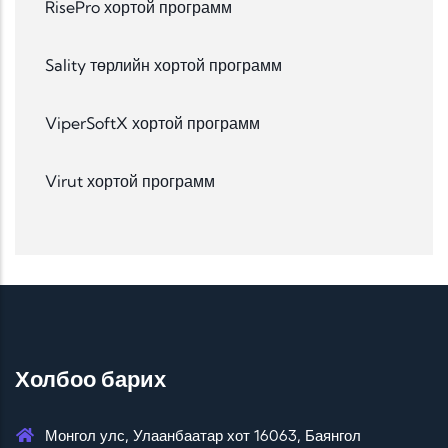
RisePro хортой программ
Sality төрлийн хортой программ
ViperSoftX хортой программ
Virut хортой программ
Холбоо барих
Монгол улс, Улаанбаатар хот 16063, Баянгол