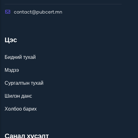
contact@pubcert.mn
Цэс
Бидний тухай
Мэдээ
Сургалтын тухай
Шилэн данс
Холбоо барих
Санал хүсэлт