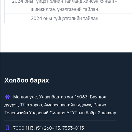
2024 оны гүйцэтгэлийн тайланд хийсэн хяналт-
шинжилгээ, үнэлгээний тайлан
2024 оны гүйцэтгэлийн тайлан
Холбоо барих
Монгол улс, Улаанбаатар хот 16063, Баянгол
дүүрэг, 17-р хороо, Амарсанаагийн гудамж, Радио
Телевизийн Үндэсний Сүлжээ УТҮГ-ын байр, 2 давхар
7000 1113, (51) 260-113, 7533-0113