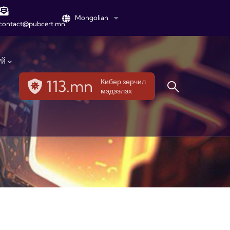
Mongolian
List additional actions
contact@pubcert.mn
үй
113.mn
Кибер зөрчил
мэдээлэх