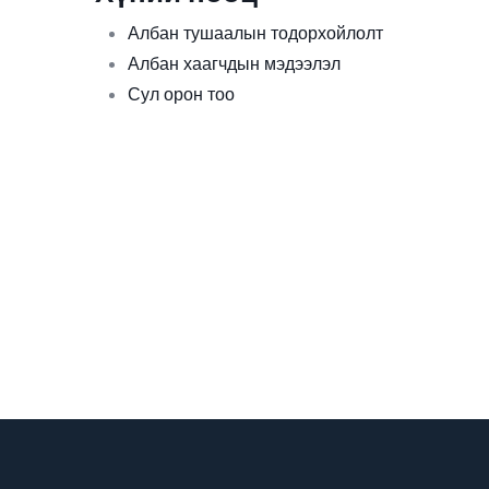
Албан тушаалын тодорхойлолт
Албан хаагчдын мэдээлэл
Сул орон тоо