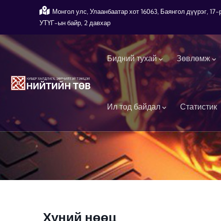
Skip to main content
Монгол улс, Улаанбаатар хот 16063, Баянгол дүүрэг, 1
УТҮГ-ын байр, 2 давхар
Main navigation
Бидний тухай
Зөвлөмж
Ил тод байдал
Статистик
Хүний нөөц