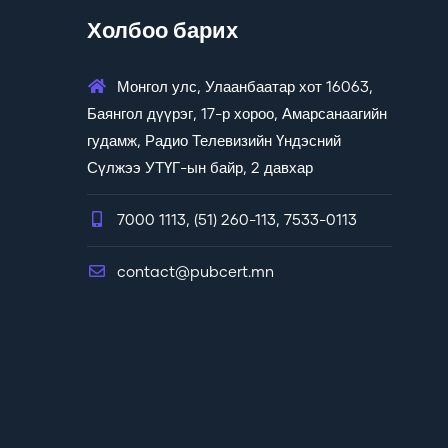
Холбоо барих
Монгол улс, Улаанбаатар хот 16063,
Баянгол дүүрэг, 17-р хороо, Амарсанаагийн
гудамж, Радио Телевизийн Үндэсний
Сүлжээ УТҮГ-ын байр, 2 давхар
7000 1113, (51) 260-113, 7533-0113
contact@pubcert.mn