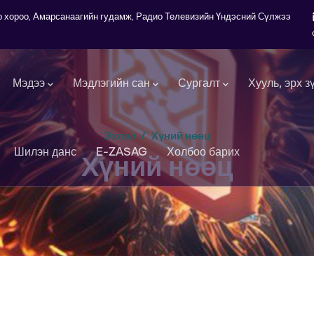
7-р хороо, Амарсанаагийн гудамж, Радио Телевизийн Үндэсний Сүлжээ
Мэдээ
Мэдлэгийн сан
Сургалт
Хууль, эрх з
Эхлэл
/
Хүний нөөц
Шилэн данс
E-ZASAG
Холбоо барих
Хүний нөөц