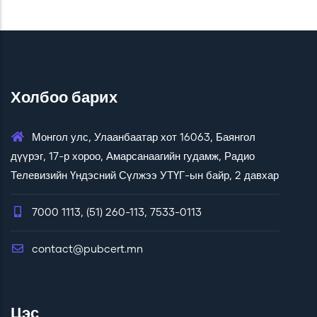
Холбоо барих
Монгол улс, Улаанбаатар хот 16063, Баянгол
дүүрэг, 17-р хороо, Амарсанаагийн гудамж, Радио
Телевизийн Үндэсний Сүлжээ УТҮГ-ын байр, 2 давхар
7000 1113, (51) 260-113, 7533-0113
contact@pubcert.mn
Цэс