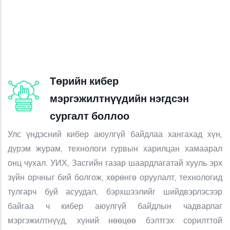
Төрийн кибер
мэргэжилтнүүдийн нэгдсэн
сургалт боллоо
Улс үндэсний кибер аюулгүй байдлаа хангахад хүн,
дүрэм журам, технологи гурвын харилцан хамаарал
онц чухал. УИХ, Засгийн газар шаардлагатай хууль эрх
зүйн орчныг бий болгож, хөрөнгө оруулалт, технологид
тулгарч буй асуудал, бэрхшээлийг шийдвэрлэсээр
байгаа ч кибер аюулгүй байдлын чадварлаг
мэргэжилтнүүд, хүний нөөцөө бэлтгэх сорилттой