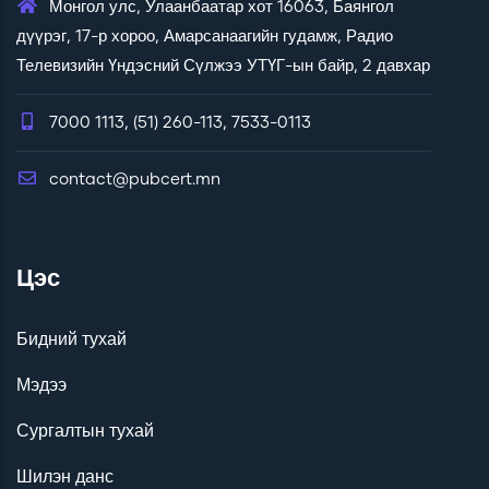
Монгол улс, Улаанбаатар хот 16063, Баянгол
ЗАХ
дүүрэг, 17-р хороо, Амарсанаагийн гудамж, Радио
ЫН
Телевизийн Үндэсний Сүлжээ УТҮГ-ын байр, 2 давхар
ХЯН
АЛТ
7000 1113, (51) 260-113, 7533-0113
ЫН
ПРО
contact@pubcert.mn
ГРА
ММ
ХАН
Цэс
ГАМ
Ж
НИЙ
Бидний тухай
ЛҮҮ
Мэдээ
ЛЭХ
ҮНИ
Сургалтын тухай
ЙН
Шилэн данс
САН