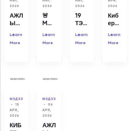
MAY,
MAY,
MAY,
APR,
аа
2026
2026
2026
2026
АЖЛ
🚨
19
Киб
ЫН
MO
ТЭР
ер
УРИ
NGO
БУМ
хал
Learn
Learn
Learn
Learn
ЛГА
BLE
НУУ
длаг
More
More
More
More
ED
Ц ҮГ
а,
МО
ИЛ
зөрч
НГО
БОЛ
илтэ
ЛД:
ЖЭЭ
й
46
тэм
MO
цэх
NGO
нийт
DB
ийн
МЭДЭЭ
МЭДЭЭ
-
15
-
06
СЕР
төв
APR,
APR,
ВЕР
APC
2026
2026
ЭМЗ
ERT
КИБ
АЖЛ
ЭГ
-ийн