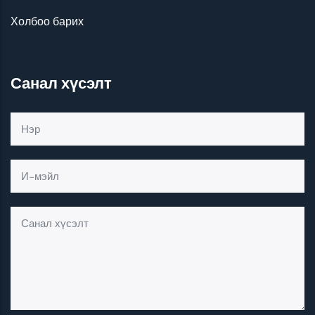
АЛ
Холбоо барих
ИРҮ
ҮЛЭ
ХИЙ
Санал хүсэлт
Г
УРЬ
Ж
БАЙ
НА