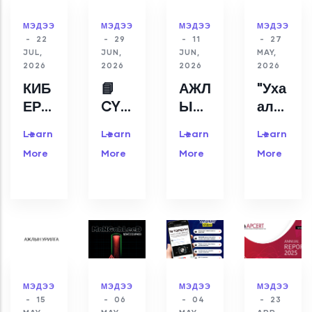
МЭДЭЭ
МЭДЭЭ
МЭДЭЭ
МЭДЭЭ
-
22
-
29
-
11
-
27
JUL,
JUN,
JUN,
MAY,
2026
2026
2026
2026
КИБ
📘
АЖЛ
"Уха
ЕР
CYB
ЫН
алаг
ХАЛ
ERR
УРИ
Заса
Learn
Learn
Learn
Learn
ДЛА
EAD
ЛГА
г II"
More
More
More
More
ГА,
ЦАХ
төсл
ЗӨР
ИМ
ийн
ЧИЛ
ТОВ
тенд
МЭД
ХИМ
ери
ЭЭЛ
ОЛ |
йн
ЭХ
2-р
ури
дуга
лга
ар
МЭДЭЭ
МЭДЭЭ
МЭДЭЭ
МЭДЭЭ
-
15
-
06
-
04
-
23
гарл