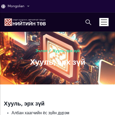
Skip to main content
Mongolian
List additional actions
Эхлэл
/
Хууль, эрх зүй
Хууль, эрх зүй
Хууль, эрх зүй
Албан хаагчийн ёс зүйн дүрэм