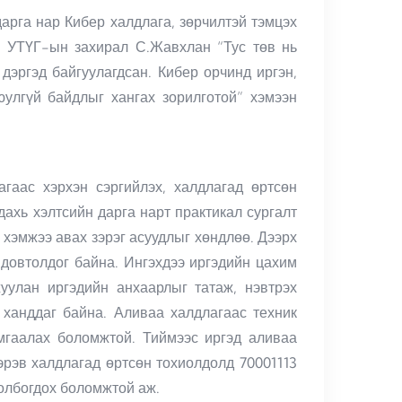
арга нар Кибер халдлага, зөрчилтэй тэмцэх
в УТҮГ-ын захирал С.Жавхлан “Тус төв нь
эргэд байгуулагдсан. Кибер орчинд иргэн,
юулгүй байдлыг хангах зорилготой” хэмээн
гаас хэрхэн сэргийлэх, халдлагад өртсөн
ахь хэлтсийн дарга нарт практикал сургалт
 хэмжээ авах зэрэг асуудлыг хөндлөө. Дээрх
 довтолдог байна. Ингэхдээ иргэдийн цахим
уулан иргэдийн анхаарлыг татаж, нэвтрэх
 ханддаг байна. Аливаа халдлагаас техник
мгаалах боломжтой. Тиймээс иргэд аливаа
эрэв халдлагад өртсөн тохиолдолд 70001113
холбогдох боломжтой аж.