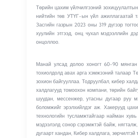
Төрийн цахим үйлчилгээний зохицуулалтын 
нийтийн төв УТҮГ-ын үйл ажиллагаатай т
Засгийн газрын 2023 оны 319 дүгээр тогт
хуулийн этгээд, онц чухал мэдээллийн дэ
онцоллоо.
Манай улсад долоо хоногт 60-90 мянган 
тохиолдолд авах арга хэмжээний талаар Тө
зохион байгууллаа. Тодруулбал, кибер халд
халдлагууд томоохон компани, төрийн байг
шуудан, мессенжер, утасны дугаар руу м
боломжийг эрэлхийлдэг аж. Хакерууд цахи
технологийн тусламжтайгаар найман хувь
мэдээлэлд сонор сэрэмжтэй байж, нягталж,
дугаарт хандан, Кибер халдлага, зөрчилтэ