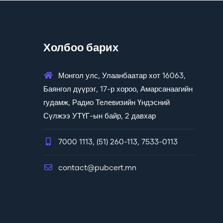
Холбоо барих
Монгол улс, Улаанбаатар хот 16063,
Баянгол дүүрэг, 17-р хороо, Амарсанаагийн
гудамж, Радио Телевизийн Үндэсний
Сүлжээ УТҮГ-ын байр, 2 давхар
7000 1113, (51) 260-113, 7533-0113
contact@pubcert.mn