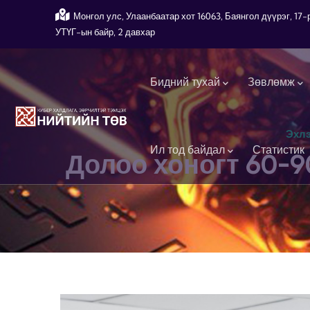
Skip to main content
Монгол улс, Улаанбаатар хот 16063, Баянгол дүүрэг, 1
УТҮГ-ын байр, 2 давхар
Main navigation
Бидний тухай
Зөвлөмж
Эхл
Ил тод байдал
Статистик
Долоо хоногт 60-9