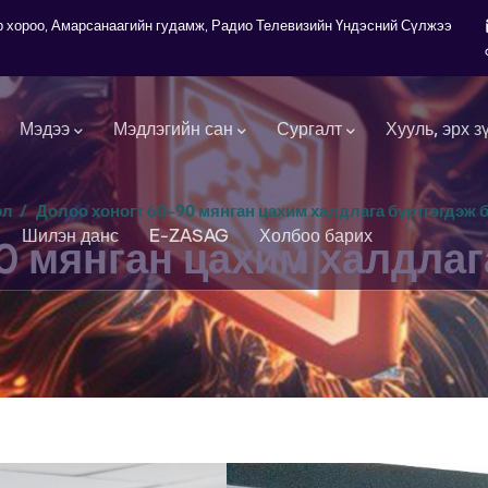
7-р хороо, Амарсанаагийн гудамж, Радио Телевизийн Үндэсний Сүлжээ
Мэдээ
Мэдлэгийн сан
Сургалт
Хууль, эрх з
эл
/
Долоо хоногт 60-90 мянган цахим халдлага бүртгэгдэж 
Шилэн данс
E-ZASAG
Холбоо барих
0 мянган цахим халдлаг