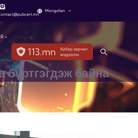
Mongolian
List additional actions
contact@pubcert.mn
үй
113.mn
Кибер зөрчил
мэдээлэх
байна
а бүртгэгдэж байна