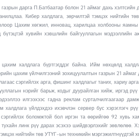
газрын дарга П.Батбаатар болон 21 аймаг дахь хэлтсийн д
анилцлаа. Кибер халдлага, зөрчилтэй тэмцэх нийтийн тө
оолоор Цахим хөгжил, инновац, харилцаа холбооны яамны д
д бүтэцтэй хувийн хэвшлийн байгууллагын мэдээллийн а
цахим халдлага бүртгэгддэг байна. Ийм нөхцөлд халдла
рийн цахим үйлчилгээний зохицуулалтын газрын 21 аймаг д
лагаас сэргийлэх арга, фишинг халдлагыг таних, хариу арга
ууллагын нэрийг барьж, кодыг дуурайлган хийж, иргэд рүү
эдээллээ илгээхээс гадна реклам сурталчилгаагаар дамж
м халдлага үйлдэхдээ ихэвчлэн сервер бус хэрэглэгч рүү
 сэргийлэх боломжтой бол иргэн та өөрийгөө 92 хувь ха
 тухайн линк рүү дарах эсэхээ шийдвэрлэхийг зөвлөлөө. Х
й тэмцэх нийтийн төв УТҮГ-ын техникийн мэргэжилтнүүдтэй 