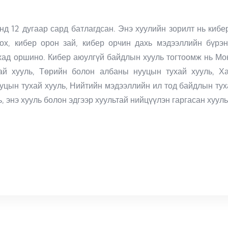
нд 12 дугаар сард батлагдсан. Энэ хуулийн зорилт нь киб
тоох, кибер орон зай, кибер орчин дахь мэдээллийн бүрэн
хад оршино. Кибер аюулгүй байдлын хууль тогтоомж нь Мо
хай хууль, Төрийн болон албаны нууцын тухай хууль, Х
ууцын тухай хууль, Нийтийн мэдээллийн ил тод байдлын тух
ь, энэ хууль болон эдгээр хуультай нийцүүлэн гаргасан хуул