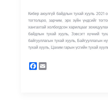
Кибер аюулгүй байдлын тухай хууль 2021 о
тогтолцоо, зарчим, эрх зүйн үндсийг тог
хангахтай холбогдсон харилцааг зохицуула
байдлын тухай хууль, Зэвсэгт хүчний ту
байгууллагын тухай хууль, Байгууллагын н
тухай хууль, Цахим гарын үсгийн тухай хуул
Facebook
Email