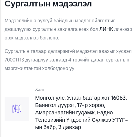
Сургалтын мэдээлэл
Мэдээллийн аюулгүй байдлын мэдлэг ойлголтыг
дээшлүүлэх сургалтын захиалга өгөх бол
ЛИНК
линкээр
орж мэдээллээ бөглөнө.
Сургалтын талаар дэлгэрэнгүй мэдээлэл авахыг хүсвэл
70001113 дугаарлуу залгаад 4 товчийг даран сургалтын
мэргэжилтэнтэй холбогдоно уу.
Хаяг
Монгол улс, Улаанбаатар хот 16063,
Баянгол дүүрэг, 17-р хороо,
Амарсанаагийн гудамж, Радио
Телевизийн Үндэсний Сүлжээ УТҮГ-
ын байр, 2 давхар