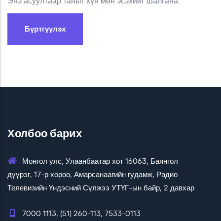
Энэ асуултаар таныг хүн мөн эсэхийг шалгана.
Холбоо барих
Монгол улс, Улаанбаатар хот 16063, Баянгол
дүүрэг, 17-р хороо, Амарсанаагийн гудамж, Радио
Телевизийн Үндэсний Сүлжээ УТҮГ-ын байр, 2 давхар
7000 1113, (51) 260-113, 7533-0113