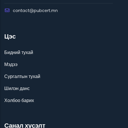
contact@pubcert.mn
Цэс
Бидний тухай
Мэдээ
Сургалтын тухай
Шилэн данс
Холбоо барих
Санал хүсэлт