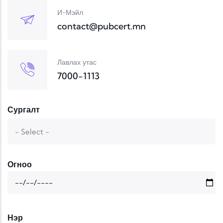
И-Мэйл
contact@pubcert.mn
Лавлах утас
7000-1113
Сургалт
Огноо
Овог нэр
Нэр