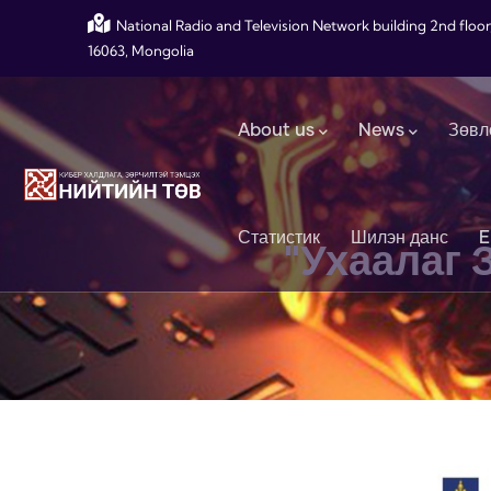
Skip to main content
National Radio and Television Network building 2nd floor
16063, Mongolia
Main navigation
About us
News
Зөвл
Статистик
Шилэн данс
E
"Ухаалаг 