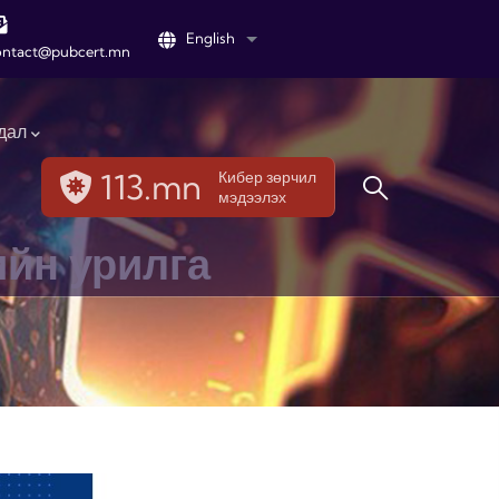
English
List additional actions
ontact@pubcert.mn
дал
113.mn
Кибер зөрчил
мэдээлэх
ийн урилга