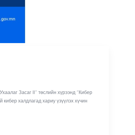
аалаг Засаг II” төслийн хүрээнд “Кибер
й кибер халдлагад хариу үзүүлэх хүчин