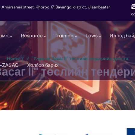
, Amarsanaa street, Khoroo 17, Bayangol district, Ulaanbaatar
c
өмж
Resource
Training
Laws
Ил тод бай
Home
/
/
"Ухаалаг Засаг II" төслийн тендерийн урилга
-ZASAG
Холбоо барих
Засаг II" төслийн тендер