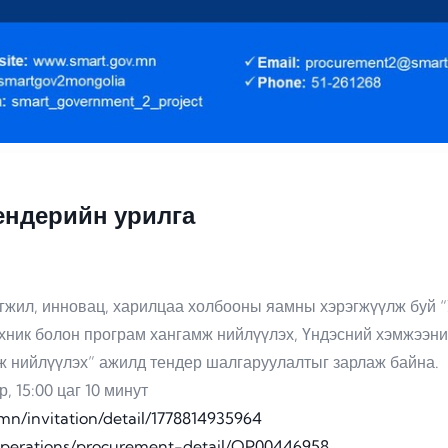
тендерийн урилга
жил, инновац, харилцаа холбооны яамны хэрэгжүүлж буй “Ух
ехник болон програм хангамж нийлүүлэх, Үндэсний хэмжээни
мж нийлүүлэх” ажилд тендер шалгаруулалтыг зарлаж байна.
, 15:00 цаг 10 минут
/mn/invitation/detail/1778814935964
s-operations/procurement-detail/OP00446958