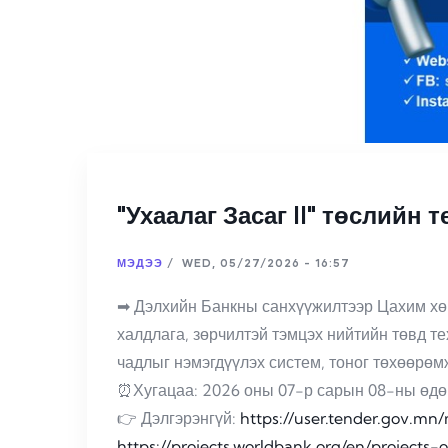
"Ухаалаг Засаг II" төслийн 
МЭДЭЭ
/
WED, 05/27/2026 - 16:57
➡ Дэлхийн Банкны санхүүжилтээр Цахим хөг
халдлага, зөрчилтэй тэмцэх нийтийн төвд т
чадлыг нэмэгдүүлэх систем, тоног төхөөрө
⏰Хугацаа: 2026 оны 07-р сарын 08-ны өдөр
👉 Дэлгэрэнгүй:
https://user.tender.gov.mn
https://projects.worldbank.org/en/project