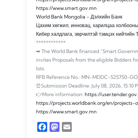
https://www.smart.gov.mn
World Bank Mongolia - Дэлхийн Банк
Цахим хөгжил, инновац, харилцаа холбоон
Кибер халдлага, зөрчилтэй тэмцэх нийтийн
************
➡ The World Bank financed “Smart Governme
invites Proposals from the eligible Bidders 
lots.
RFB Reference No.: MN-MDDC-525750-GO-
⏰Submission Deadline: July 08, 2026, 15:10 
👉More information:
https://user.tender.go
https://projects.worldbank.org/en/project
https://www.smart.gov.mn
Facebook
Mastodon
Email