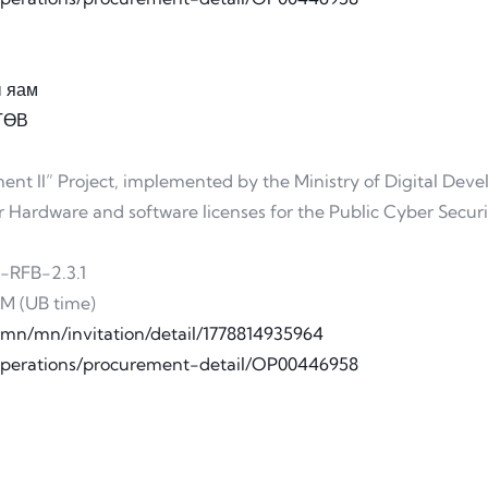
ы яам
 ТӨВ
nt II” Project, implemented by the Ministry of Digital De
for Hardware and software licenses for the Public Cyber Secu
RFB-2.3.1
PM (UB time)
v.mn/mn/invitation/detail/1778814935964
s-operations/procurement-detail/OP00446958