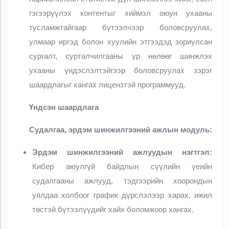
гэгээрүүлэх контентыг хиймэл оюун ухааны
тусламжтайгаар бүтээлчээр боловсруулах,
улмаар иргэд болон хуулийн этгээдэд зориулсан
сургалт, сурталчилгааны үр нөлөөг шинжлэх
ухааны үндэслэлтэйгээр
боловсруулах зэрэг
шаардлагыг хангах лицензтэй программууд.
Үндсэн шаардлага
Судалгаа, эрдэм шинжилгээний ажлын модуль:
Эрдэм шинжилгээний ажлуудын нэгтгэл:
Кибер аюулгүй байдлын сүүлийн үеийн
судалгааны ажлууд, тэдгээрийн хоорондын
уялдаа холбоог график дүрслэлээр харах, ижил
төстэй бүтээлүүдийг хайх боломжоор хангах.