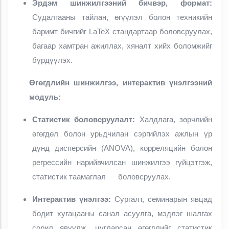
Эрдэм шинжилгээний бичвэр, формат:
Судалгааны тайлан, өгүүлэл болон техникийн
баримт бичгийг LaTeX стандартаар боловсруулах,
багаар хамтран ажиллах, хяналт хийх боломжийг
бүрдүүлэх.
Өгөгдлийн шинжилгээ, интерактив үнэлгээний
модуль:
Статистик боловсруулалт:
Халдлага, зөрчлийн
өгөгдөл болон урьдчилан сэргийлэх ажлын үр
дүнд дисперсийн (ANOVA), корреляцийн болон
регрессийн нарийвчилсан шинжилгээ гүйцэтгэж,
статистик таамаглал боловсруулах.
Интерактив үнэлгээ:
Сургалт, семинарын явцад
бодит хугацааны санал асуулга, мэдлэг шалгах
сорил явуулж, цугларсан өгөгдлийг статистик