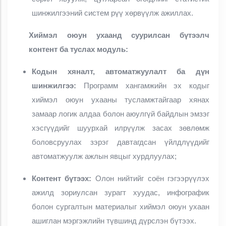
шинжилгээний систем рүү хөрвүүлж ажиллах.
Хиймэл оюун ухаанд суурилсан бүтээлч
контент ба туслах модуль:
Кодын хяналт, автоматжуулалт ба дүн
шинжилгээ:
Программ хангамжийн эх кодыг
хиймэл оюун ухааны тусламжтайгаар хянах
замаар логик алдаа болон аюулгүй байдлын эмзэг
хэсгүүдийг шуурхай илрүүлж засах зөвлөмж
боловсруулах зэрэг давтагдсан үйлдлүүдийг
автоматжуулж ажлын явцыг хурдлуулах;
Контент бүтээх:
Олон нийтийг соён гэгээрүүлэх
ажилд зориулсан зурагт хуудас, инфографик
болон сургалтын материалыг хиймэл оюун ухаан
ашиглан мэргэжлийн түвшинд дүрслэн бүтээх.