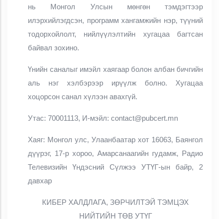
нь Монгол Улсын мөнгөн тэмдэгтээр
илэрхийлэгдсэн, программ хангамжийн нэр, түүний
тодорхойлолт, нийлүүлэлтийн хугацаа багтсан
байвал зохино.
Үнийн саналыг имэйл хаягаар болон албан бичгийн
аль нэг хэлбэрээр ирүүлж болно. Хугацаа
хоцорсон санал хүлээн авахгүй.
Утас: 70001113, И-мэйл: contact@pubcert.mn
Хаяг: Монгол улс, Улаанбаатар хот 16063, Баянгол
дүүрэг, 17-р хороо, Амарсанаагийн гудамж, Радио
Телевизийн Үндэсний Сүлжээ УТҮГ-ын байр, 2
давхар
КИБЕР ХАЛДЛАГА, ЗӨРЧИЛТЭЙ ТЭМЦЭХ
НИЙТИЙН ТӨВ УТҮГ