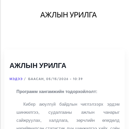
АЖЛЫН УРИЛГА
МЭДЭЭ
/
БААСАН, 05/15/2026 - 10:39
Программ хангамжийн тодорхойлолт:
Кибер аюулгүй байдлын чиглэлээрх эрдэм
шинжилгээ, судалгааны ажлын чанарыг
сайжруулах, халдлага, зөрчлийн өгөгдөлд
нарийвчилсан статистик дүн шинжилгээ хийх, соён