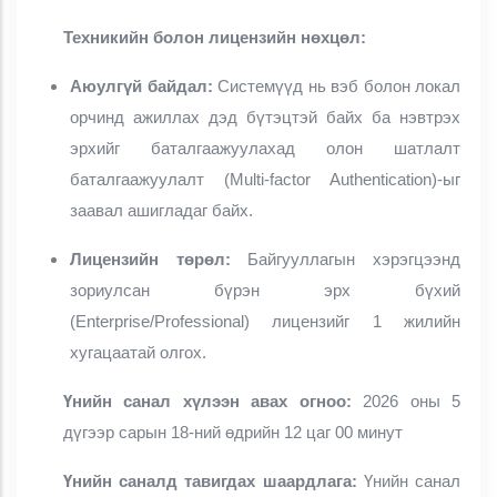
Техникийн болон лицензийн нөхцөл:
Аюулгүй байдал:
Системүүд нь вэб болон локал
орчинд ажиллах дэд бүтэцтэй байх ба нэвтрэх
эрхийг баталгаажуулахад олон шатлалт
баталгаажуулалт (Multi-factor Authentication)-ыг
заавал ашигладаг байх.
Лицензийн төрөл:
Байгууллагын хэрэгцээнд
зориулсан бүрэн эрх бүхий
(Enterprise/Professional) лицензийг 1 жилийн
хугацаатай олгох.
Үнийн санал хүлээн авах огноо:
2026 оны 5
дүгээр сарын 18-ний өдрийн 12 цаг 00 минут
Үнийн саналд тавигдах шаардлага:
Үнийн санал