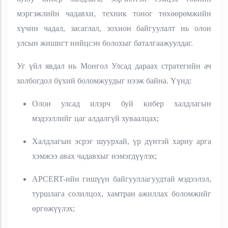
мэргэжлийн чадавхи, техник тоног төхөөрөмжийн
хүчин чадал, засаглал, зохион байгуулалт нь олон
улсын жишигт нийцсэн болохыг баталгаажуулдаг.
Уг үйл явдал нь Монгол Улсад дараах стратегийн ач
холбогдол бүхий боломжуудыг нээж байна. Үүнд:
Олон улсад илэрч буй кибер халдлагын
мэдээллийг цаг алдалгүй хуваалцах;
Халдлагын эсрэг шуурхай, үр дүнтэй хариу арга
хэмжээ авах чадавхыг нэмэгдүүлэх;
APCERT-ийн гишүүн байгууллагуудтай мэдээлэл,
туршлага солилцох, хамтран ажиллах боломжийг
өргөжүүлэх;