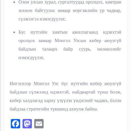
Олон улсын хурал, сургалтуудад оролцох, хамтран
зохион байгуулах замаар мэргэжлийн ур чадвар,
сүлжээгээ нэмэгдүүлэх;
Бүс нутгийн хамтын ажиллагаанд идэвхтэй
оролцох замаар Монгол Улсын кибер аюулгүй
байдлын талаарх байр суурь, нөлөөллийг
нэмэгдүүлэх.
Ингэснээр Монгол Улс бүс нутгийн кибер аюулгүй
байдлын сүлжээнд идэвхтэй, найдвартай түнш болж,
кибер халдлагад хариу үзүүлэх үндэсний чадавх, бэлэн
байдлаа стратегийн түвшинд ахиулж байна.
Facebook
Mastodon
Email