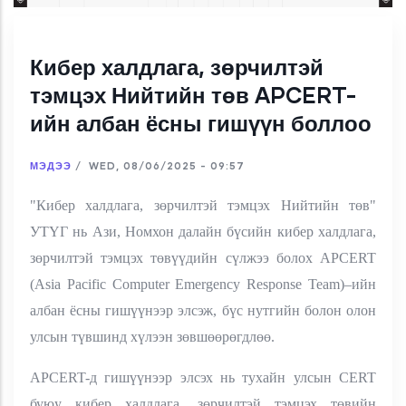
Кибер халдлага, зөрчилтэй
тэмцэх Нийтийн төв APCERT-
ийн албан ёсны гишүүн боллоо
МЭДЭЭ
/
WED, 08/06/2025 - 09:57
"Кибер халдлага, зөрчилтэй тэмцэх Нийтийн төв"
УТҮГ нь Ази, Номхон далайн бүсийн кибер халдлага,
зөрчилтэй тэмцэх төвүүдийн сүлжээ болох APCERT
(Asia Pacific Computer Emergency Response Team)–ийн
албан ёсны гишүүнээр элсэж, бүс нутгийн болон олон
улсын түвшинд хүлээн зөвшөөрөгдлөө.
APCERT-д гишүүнээр элсэх нь тухайн улсын CERT
буюу кибер халдлага, зөрчилтэй тэмцэх төвийн