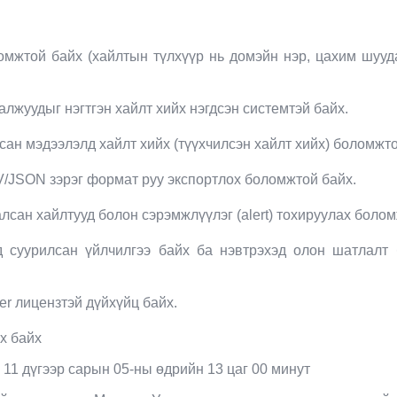
мжтой байх (хайлтын түлхүүр нь домэйн нэр, цахим шуудан
лжуудыг нэгтгэн хайлт хийх нэгдсэн системтэй байх.
ан мэдээлэлд хайлт хийх (түүхчилсэн хайлт хийх) боломжто
V/JSON зэрэг формат руу экспортлох боломжтой байх.
лсан хайлтууд болон сэрэмжлүүлэг (alert) тохируулах болом
суурилсан үйлчилгээ байх ба нэвтрэхэд олон шатлалт бата
her лицензтэй дүйхүйц байх.
х байх
11 дүгээр сарын 05-ны өдрийн 13 цаг 00 минут