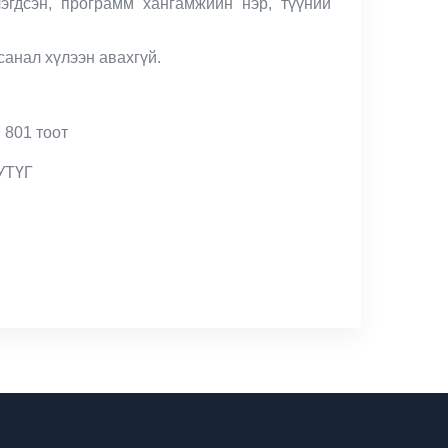
эгдсэн, программ хангамжийн нэр, түүний
санал хүлээн авахгүй.
 801 тоот
УТҮГ