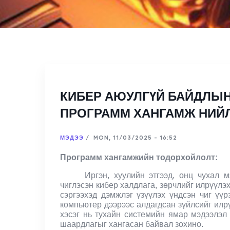
КИБЕР АЮУЛГҮЙ БАЙДЛЫН
ПРОГРАММ ХАНГАМЖ НИЙЛ
МЭДЭЭ
/
MON, 11/03/2025 - 16:52
Программ хангамжийн тодорхойлолт:
Иргэн, хуулийн этгээд, онц чухал 
чиглэсэн кибер халдлага, зөрчлийг илрүүлэх
сэргээхэд дэмжлэг үзүүлэх үндсэн чиг үү
компьютер дээрээс алдагдсан зүйлсийг илр
хэсэг нь тухайн системийн ямар мэдээлэл
шаардлагыг хангасан байвал зохи
но.