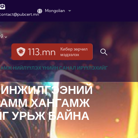
Mongolian
List additional actions
contact@pubcert.mn
үй
113.mn
Кибер зөрчил
мэдээлэх
АМЖ НИЙЛҮҮЛЭХ ҮНИЙН САНАЛ ИРҮҮЛЭХИЙГ
 ШИНЖИЛГЭЭНИЙ
РАММ ХАНГАМЖ
ЙГ УРЬЖ БАЙНА