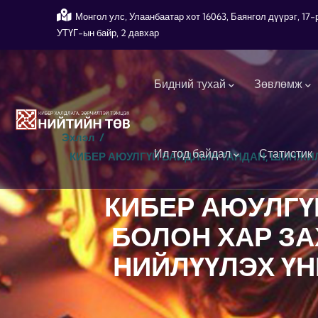
Skip to main content
Монгол улс, Улаанбаатар хот 16063, Баянгол дүүрэг, 1
УТҮГ-ын байр, 2 давхар
Main navigation
Бидний тухай
Зөвлөмж
Эхлэл
/
Ил тод байдал
Статистик
КИБЕР АЮУЛГҮЙ БАЙДЛЫН ТАНДАН, ШИНЖИ
КИБЕР АЮУЛГҮ
БОЛОН ХАР З
НИЙЛҮҮЛЭХ ҮН