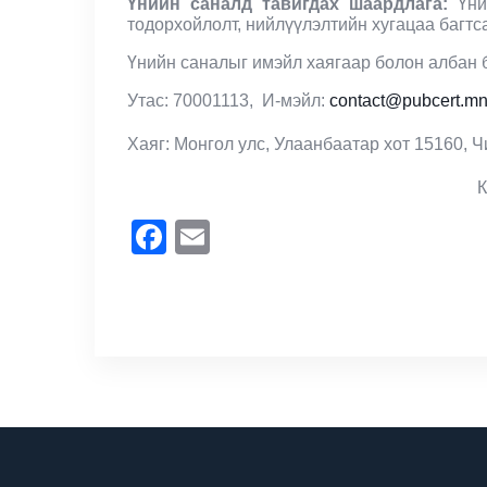
Үнийн саналд тавигдах шаардлага
:
Үни
тодорхойлолт, нийлүүлэлтийн хугацаа багтс
Үнийн саналыг имэйл хаягаар болон албан б
Утас: 70001113, И-мэйл:
contact@pubcert.m
Хаяг: Монгол улс, Улаанбаатар хот 15160, Чи
Facebook
Email