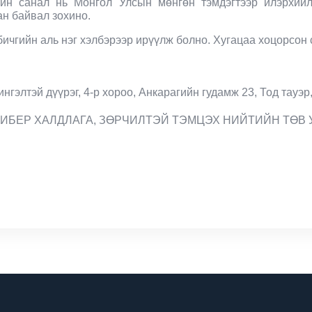
йн санал нь Монгол
У
лсын мөнгөн тэмдэгтээр илэрхийл
ан байвал зохино.
ичгийн аль нэг хэлбэрээр ирүүлж болно. Хугацаа хоцорсон 
n
нгэлтэй дүүрэг, 4-р хороо, Анкарагийн гудамж 23, Тод тауэр,
КИБЕР ХАЛДЛАГА, ЗӨРЧИЛТЭЙ ТЭМЦЭХ НИЙТИЙН ТӨВ 