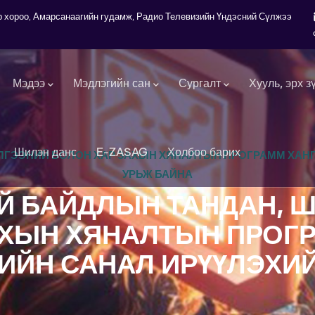
7-р хороо, Амарсанаагийн гудамж, Радио Телевизийн Үндэсний Сүлжээ
Мэдээ
Мэдлэгийн сан
Сургалт
Хууль, эрх з
Шилэн данс
E-ZASAG
Холбоо барих
ЛГЭЭНИЙ БОЛОН ХАР ЗАХЫН ХЯНАЛТЫН ПРОГРАММ ХАНГ
УРЬЖ БАЙНА
Й БАЙДЛЫН ТАНДАН,
АХЫН ХЯНАЛТЫН ПРОГ
ИЙН САНАЛ ИРҮҮЛЭХИ