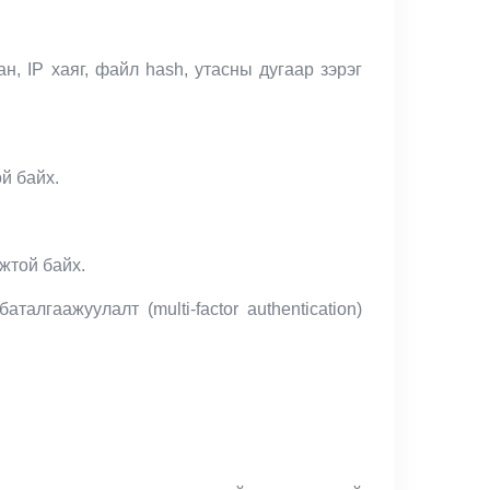
, IP хаяг, файл hash, утасны дугаар зэрэг
й байх.
жтой байх.
лгаажуулалт (multi-factor authentication)