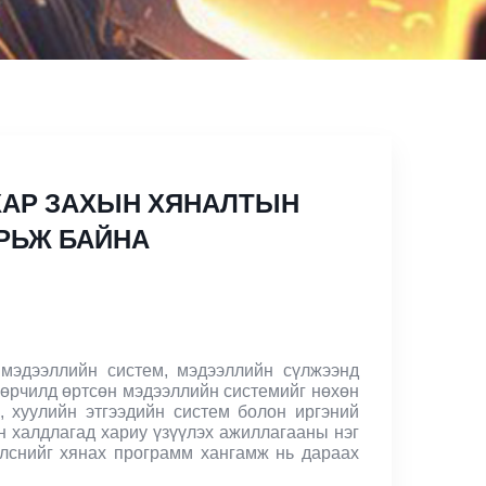
ХАР ЗАХЫН ХЯНАЛТЫН
УРЬЖ БАЙНА
 мэдээллийн систем, мэдээллийн сүлжээнд
, зөрчилд өртсөн мэдээллийн системийг нөхөн
, хуулийн этгээдийн систем болон иргэний
н халдлагад хариу үзүүлэх ажиллагааны нэг
элснийг хянах программ хангамж нь дараах