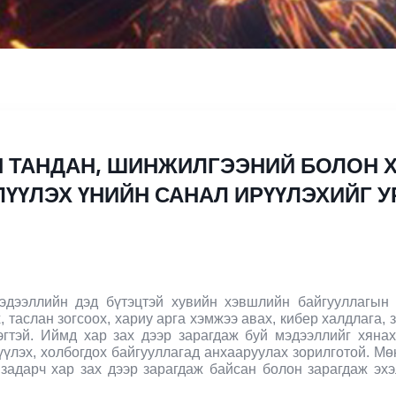
 ТАНДАН, ШИНЖИЛГЭЭНИЙ БОЛОН 
ҮҮЛЭХ ҮНИЙН САНАЛ ИРҮҮЛЭХИЙГ 
мэдээллийн дэд бүтэцтэй хувийн хэвшлийн байгууллагын
, таслан зогсоох, хариу арга хэмжээ авах, кибер халдлага
рэгтэй. Иймд хар зах дээр зарагдаж буй мэдээллийг хянах
үүлэх, холбогдох байгууллагад анхааруулах зорилготой. Мө
 задарч хар зах дээр зарагдаж байсан болон зарагдаж эх