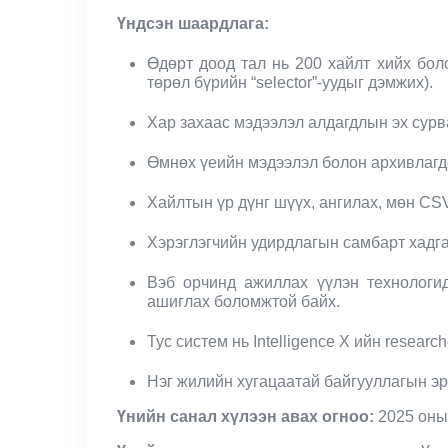
Үндсэн шаардлага:
Өдөрт доод тал нь 200 хайлт хийх боло
төрөл бүрийн “selector”-уудыг дэмжих).
Хар захаас мэдээлэл алдагдлын эх сурва
Өмнөх үеийн мэдээлэл болон архивлагдс
Хайлтын үр дүнг шүүх, ангилах, мөн CS
Хэрэглэгчийн удирдлагын самбарт хадга
Вэб орчинд ажиллах үүлэн технологид 
ашиглах боломжтой байх.
Тус систем нь Intelligence X ийн researc
Нэг жилийн хугацаатай байгууллагын эр
Үнийн санал хүлээн авах огноо:
2025 оны 