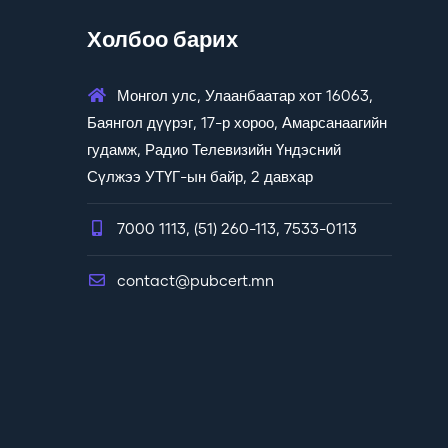
Холбоо барих
Монгол улс, Улаанбаатар хот 16063,
Баянгол дүүрэг, 17-р хороо, Амарсанаагийн
гудамж, Радио Телевизийн Үндэсний
Сүлжээ УТҮГ-ын байр, 2 давхар
7000 1113, (51) 260-113, 7533-0113
contact@pubcert.mn