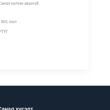
санал хүлээн авахгүй.
 801 тоот
УТҮГ
Санал хүсэлт