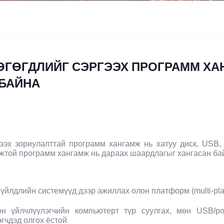
 ӨГӨГДЛИЙГ СЭРГЭЭХ ПРОГРАММ ХА
 БАЙНА
ргээх зориулалттай программ хангамж нь хатуу диск, USB
мжтой программ хангамж нь дараах шаардлагыг хангасан ба
үйлдлийн системүүд дээр ажиллах олон платформ (multi-pla
н үйлчлүүлэгчийн компьютерт түр суулгах, мөн USB/po
эгчдэд олгох ёстой