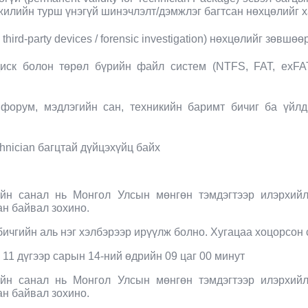
жилийн турш үнэгүй шинэчлэлт/дэмжлэг багтсан нөхцөлийг х
hird-party devices / forensic investigation) нөхцөлийг зөвш
ск болон төрөл бүрийн файл систем (NTFS, FAT, exFAT,
форум, мэдлэгийн сан, техникийн баримт бичиг ба үйлд
hnician багцтай дүйцэхүйц байх
йн санал нь Монгол
У
лсын мөнгөн тэмдэгтээр илэрхийл
ан байвал зохино.
ичгийн аль нэг хэлбэрээр ирүүлж болно. Хугацаа хоцорсон 
11 дүгээр сарын 14-н
ий
өдрийн 09 цаг 00 минут
йн санал нь Монгол
У
лсын мөнгөн тэмдэгтээр илэрхийл
ан байвал зохино.