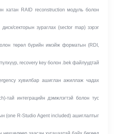
н хатан RAID reconstruction модуль болон
диск/секторын зураглах (sector map) зэрэг
g болон төрөл бүрийн имэйж форматын (RDI,
үлхүүр, recovery key болон .bek файлуудтай
mergency хувилбар ашиглан ажиллаж чадах
ch)-тай интеграцийн дэмжлэгтэй болон тус
ын (one R-Studio Agent included) ашиглалтыг
цын нөхцөлөөр заасан хугацаатай байх бөгөөд