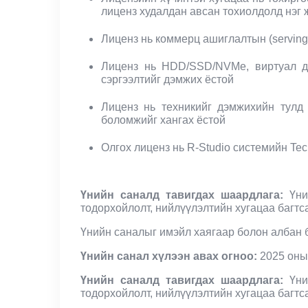
лиценз худалдан авсан тохиолдолд нэг 
Лиценз нь коммерц ашиглалтын (serving t
Лиценз нь HDD/SSD/NVMe, виртуал ди
сэргээлтийг дэмжих ёстой
Лиценз нь техникийг дэмжихийн тулд 
боломжийг хангах ёстой
Олгох лиценз нь R-Studio системийн Tec
Үнийн саналд тавигдах шаардлага
:
Үни
тодорхойлолт, нийлүүлэлтийн хугацаа багтс
Үнийн саналыг имэйл хаягаар болон албан б
Үнийн санал хүлээн авах огноо:
2025 оны 
Үнийн саналд тавигдах шаардлага
:
Үни
тодорхойлолт, нийлүүлэлтийн хугацаа багтс