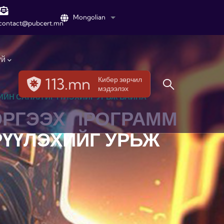
Mongolian
List additional actions
contact@pubcert.mn
үй
113.mn
Кибер зөрчил
мэдээлэх
ИЙН САНАЛ ИРҮҮЛЭХИЙГ УРЬЖ БАЙНА
ЭРГЭЭХ ПРОГРАММ
РҮҮЛЭХИЙГ УРЬЖ