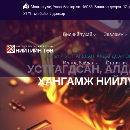
Skip to main content
Монгол улс, Улаанбаатар хот 16063, Баянгол дүүрэг, 1
УТҮГ-ын байр, 2 давхар
Main navigation
Бидний тухай
Зөвлөмж
Эхлэл
/
УСТГАГДСАН, АЛДАГДСАН Ө
Ил тод байдал
Статистик
УСТГАГДСАН, АЛ
ХАНГАМЖ НИЙЛҮ