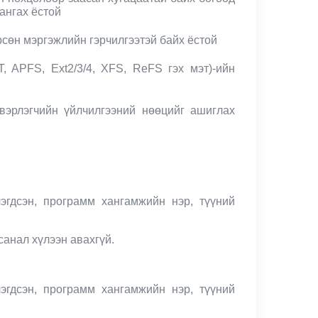
ангах ёстой
өөрсөн мэргэжлийн гэрчилгээтэй байх ёстой
 APFS, Ext2/3/4, XFS, ReFS гэх мэт)-ийн
вэрлэгчийн үйлчилгээний нөөцийг ашиглах
эгдсэн, программ хангамжийн нэр, түүний
санал хүлээн авахгүй.
эгдсэн, программ хангамжийн нэр, түүний