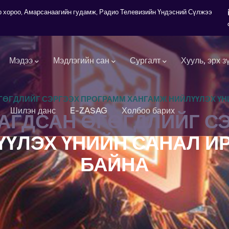
7-р хороо, Амарсанаагийн гудамж, Радио Телевизийн Үндэсний Сүлжээ
Мэдээ
Мэдлэгийн сан
Сургалт
Хууль, эрх з
ГӨГДЛИЙГ СЭРГЭЭХ ПРОГРАММ ХАНГАМЖ НИЙЛҮҮЛЭХ ҮН
Шилэн данс
E-ZASAG
Холбоо барих
ДАГДСАН ӨГӨГДЛИЙГ С
ҮЛЭХ ҮНИЙН САНАЛ И
БАЙНА