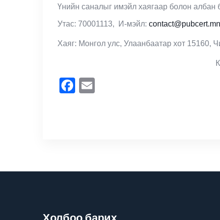
Үнийн саналыг имэйл хаягаар болон албан б
Утас: 70001113, И-мэйл:
contact@pubcert.m
Хаяг: Монгол улс, Улаанбаатар хот 15160, Чи
Facebook
Email
Холбоо барих