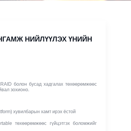
НГАМЖ НИЙЛҮҮЛЭХ ҮНИЙН
, RAID болон бусад хадгалах төхөөрөмжөөс
йвал зохионо.
tform) хувилбарын хамт ирэх ёстой
rtable төхөөрөмжөөс гүйцэтгэх боломжийг