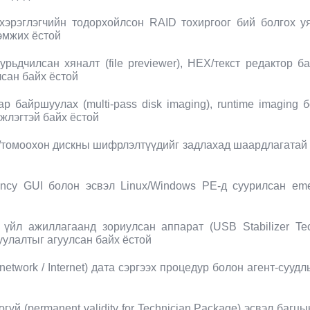
хэрэглэгчийн тодорхойлсон RAID тохиргоог бий болгох уя
дэмжих ёстой
дчилсан хяналт (file previewer), HEX/текст редактор ба 
сан байх ёстой
р байршуулах (multi-pass disk imaging), runtime imagin
жлэгтэй байх ёстой
д/томоохон дискны шифрлэлтүүдийг задлахад шаардлагатай т
gency GUI болон эсвэл Linux/Windows PE-д суурилсан e
 үйл ажиллагаанд зориулсан аппарат (USB Stabilizer Te
улалтыг агуулсан байх ёстой
etwork / Internet) дата сэргээх процедур болон агент-суудл
гүй (permanent validity for Technician Package) эсвэл баг