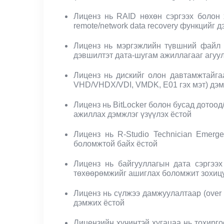
Лиценз нь RAID нөхөн сэргээх болон 
remote/network data recovery функцийг 
Лиценз нь мэргэжлийн түвшний файл урь
дэвшилтэт дата-шугам ажиллагааг агуул
Лиценз нь дискийг олон давтамжтайгаа
VHD/VHDX/VDI, VMDK, E01 гэх мэт) дэм
Лиценз нь BitLocker болон бусад дотоо
ажиллах дэмжлэг үзүүлэх ёстой
Лиценз нь R-Studio Technician Emer
боломжтой байх ёстой
Лиценз нь байгууллагын дата сэргээх
төхөөрөмжийг ашиглах боломжит зохицу
Лиценз нь сүлжээ дамжуулалтаар (over n
дэмжих ёстой
Лицензийн хүчинтэй хугацаа нь тохиргоо