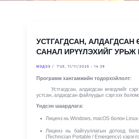
УСТГАГДСАН, АЛДАГДСАН
САНАЛ ИРҮҮЛЭХИЙГ УРЬЖ
МЭДЭЭ
/
TUE, 11/11/2025 - 14:38
Программ хангамжийн тодорхойлолт:
Устгагдсан, алдагдсан өгөгдлийг сэ
устсан, алдагдсан файлуудыг сэргээх боло
Үндсэн шаардлага:
Лиценз нь Windows, macOS болон Linux 
Лиценз нь байгууллагын дотоод боло
(Technician Portable / Emergency) хэрэгл