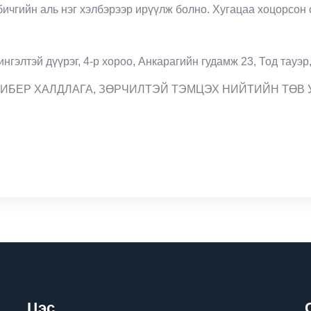
ичгийн аль нэг хэлбэрээр ирүүлж болно. Хугацаа хоцорсон 
n
нгэлтэй дүүрэг, 4-р хороо, Анкарагийн гудамж 23, Тод тауэр,
КИБЕР ХАЛДЛАГА, ЗӨРЧИЛТЭЙ ТЭМЦЭХ НИЙТИЙН ТӨВ 
Цэс