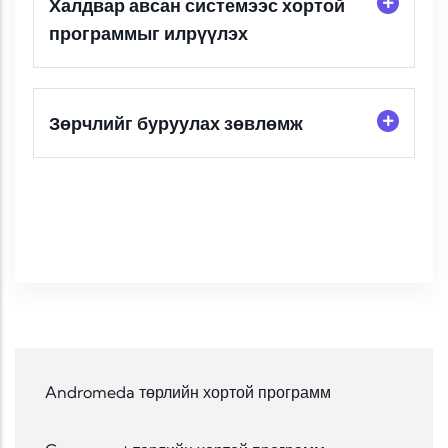
Халдвар авсан системээс хортой
программыг илрүүлэх
Зөрчлийг буруулах зөвлөмж
Andromeda төрлийн хортой программ