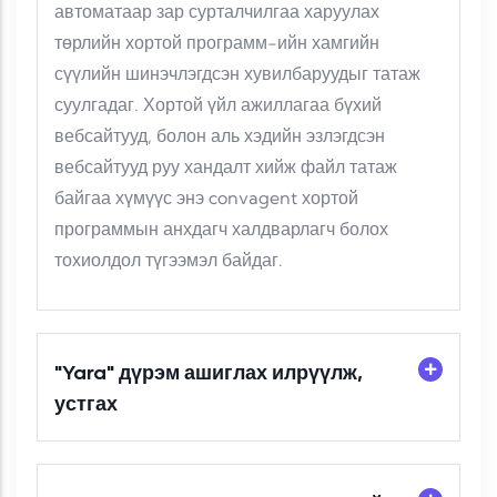
автоматаар зар сурталчилгаа харуулах
төрлийн хортой программ-ийн хамгийн
сүүлийн шинэчлэгдсэн хувилбаруудыг татаж
суулгадаг. Хортой үйл ажиллагаа бүхий
вебсайтууд, болон аль хэдийн эзлэгдсэн
вебсайтууд руу хандалт хийж файл татаж
байгаа хүмүүс энэ convagent хортой
программын анхдагч халдварлагч болох
тохиолдол түгээмэл байдаг.
"Yara" дүрэм ашиглах илрүүлж,
устгах