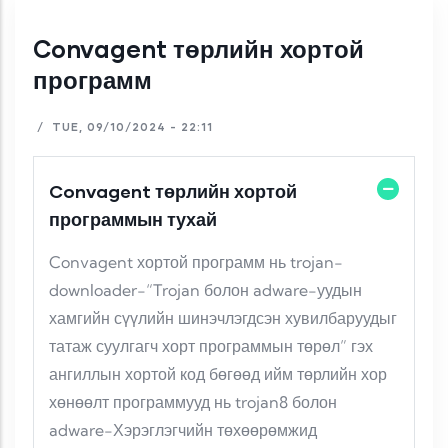
Convagent төрлийн хортой
программ
/
TUE, 09/10/2024 - 22:11
Convagent төрлийн хортой
программын тухай
Convagent хортой программ нь trojan-
downloader-“Trojan болон adware-уудын
хамгийн сүүлийн шинэчлэгдсэн хувилбаруудыг
татаж суулгагч хорт программын төрөл” гэх
ангиллын хортой код бөгөөд ийм төрлийн хор
хөнөөлт программууд нь trojan8 болон
adware-Хэрэглэгчийн төхөөрөмжид