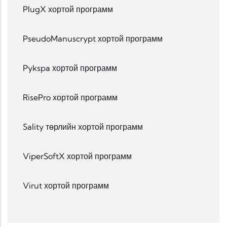
PlugX хортой программ
PseudoManuscrypt хортой программ
Pykspa хортой программ
RisePro хортой программ
Sality төрлийн хортой программ
ViperSoftX хортой программ
Virut хортой программ