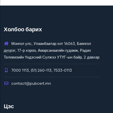
Холбоо барих
Монгол улс, Улаанбаатар хот 16063, Баянгол
дүүрэг, 17-р хороо, Амарсанаагийн гудамж, Радио
Телевизийн Үндэсний Сүлжээ УТҮГ-ын байр, 2 давхар
7000 1113, (51) 260-113, 7533-0113
contact@pubcert.mn
Цэс