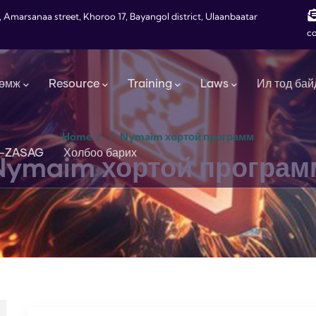
, Amarsanaa street, Khoroo 17, Bayangol district, Ulaanbaatar
c
өмж
Resource
Training
Laws
Ил тод бай
Home
/
/
Nymaim хортой программ
-ZASAG
Холбоо барих
Nymaim хортой програм