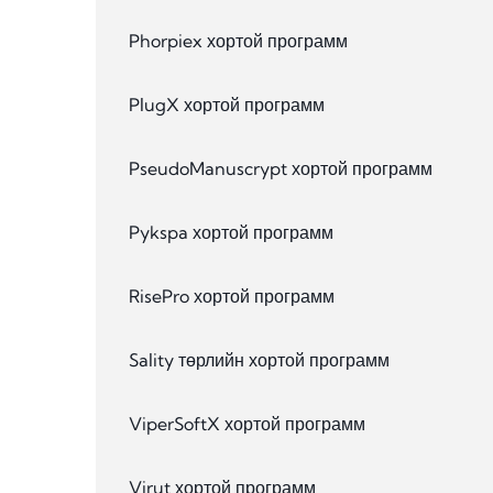
Phorpiex хортой программ
PlugX хортой программ
PseudoManuscrypt хортой программ
Pykspa хортой программ
RisePro хортой программ
Sality төрлийн хортой программ
ViperSoftX хортой программ
Virut хортой программ