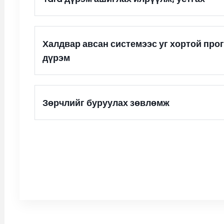
Халдвар авсан системээс уг хортой про
дүрэм
Зөрчлийг буруулах зөвлөмж