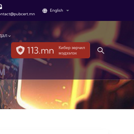
English
List additional actions
ontact@pubcert.mn
дал
113.mn
Кибер зөрчил
мэдээлэх
м