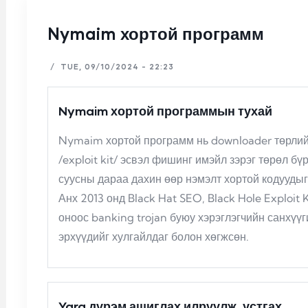
Nymaim хортой программ
/
TUE, 09/10/2024 - 22:23
Nymaim хортой программын тухай
Nymaim хортой программ нь downloader төрлий
/exploit kit/ эсвэл фишинг имэйл зэрэг төрөл б
суусны дараа дахин өөр нэмэлт хортой кодуудыг
Анх 2013 онд Black Hat SEO, Black Hole Exploit
оноос banking trojan буюу хэрэглэгчийн санхүү
эрхүүдийг хулгайлдаг болон хөгжсөн.
Yara дүрэм ашиглах илрүүлж, устгах