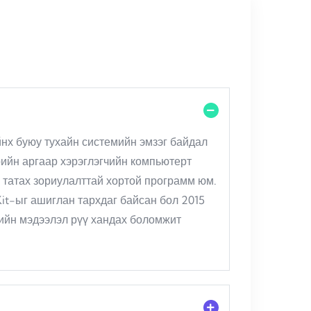
нх буюу тухайн системийн эмзэг байдал
үрийн аргаар хэрэглэгчийн компьютерт
 татах зориулалттай хортой программ юм.
 Kit-ыг ашиглан тархдаг байсан бол 2015
гийн мэдээлэл рүү хандах боломжит