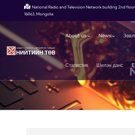
Skip to main content
National Radio and Television Network building 2nd floor
16063, Mongolia
Main navigation
About us
News
Зөвл
Статистик
Шилэн данс
E