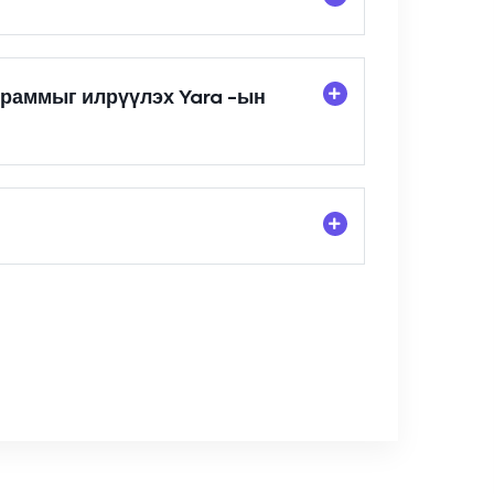
граммыг илрүүлэх Yara -ын