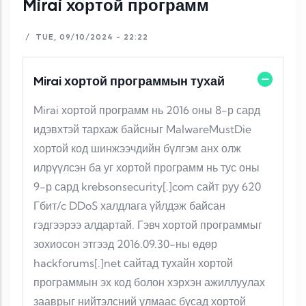
Mirai хортой программ
/
TUE, 09/10/2024 - 22:22
Mirai хортой программын тухай
Mirai хортой программ нь 2016 оны 8-р сард
идэвхтэй тархаж байсныг MalwareMustDie
хортой код шинжээчдийн бүлгэм анх олж
илрүүлсэн ба уг хортой программ нь тус оны
9-р сард krebsonsecurity[.]com сайт руу 620
Гбит/c DDoS халдлага үйлдэж байсан
гэдгээрээ алдартай. Гэвч хортой программыг
зохиосон этгээд 2016.09.30-ны өдөр
hackforums[.]net сайтад тухайн хортой
программын эх код болон хэрхэн ажиллуулах
зааврыг нийтэлсний улмаас бусад хортой