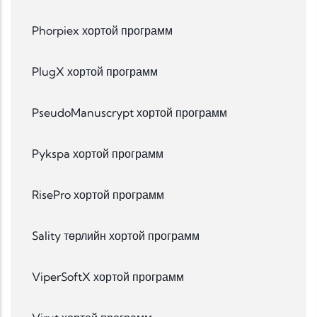
Phorpiex хортой программ
PlugX хортой программ
PseudoManuscrypt хортой программ
Pykspa хортой программ
RisePro хортой программ
Sality төрлийн хортой программ
ViperSoftX хортой программ