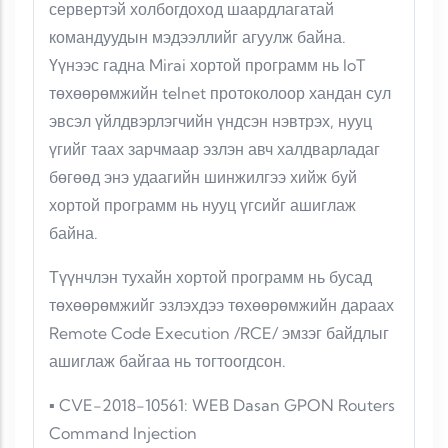
сервертэй холбогдоход шаардлагатай
командуудын мэдээллийг агуулж байна.
Үүнээс гадна Mirai хортой программ нь IoT
төхөөрөмжийн telnet протоколоор хандан сул
эвсэл үйлдвэрлэгчийн үндсэн нэвтрэх, нууц
үгийг таах зарчмаар эзлэн авч халдварладаг
бөгөөд энэ удаагийн шинжилгээ хийж буй
хортой программ нь нууц үгсийг ашиглаж
байна.
Түүнчлэн тухайн хортой программ нь бусад
төхөөрөмжийг эзлэхдээ төхөөрөмжийн дараах
Remote Code Execution /RCE/ эмзэг байдлыг
ашиглаж байгаа нь тогтоогдсон.
▪ CVE-2018-10561: WEB Dasan GPON Routers
Command Injection