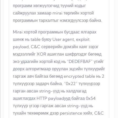
программ хөгжүүлэгчид түүний кодыг
сайжруулах замаар mirai төрлийн хортой
программын тархалтыг нэмэгдүүлсээр байна.
Mirai хортой программын бусдаас ялгарах
шинж нь table буюу User agent, exploit
payload, C&C серверийн домэйн хаяг зэрэг
мэдээллийг XOR ашиглан шифрлэдэг бөгөөд
энэ удаагийн хортой код нь “DEDEFBAF” үгийг
доорх алгоритмаар оруулан эцсийн түлхүүрийг
гаргаж авч байгаа бөгөөд encrypted table нь 2
түлхүүрээр задарч байна. “0x22” түлхүүрээр
гарган авсан string-үүд нь халдлагад
ашиглагдах HTTP payloadууд байгаа 0x54
түлхүүр үгээр гаргаж авсан string-үүд нь
тухайн төхөөрөмж дээр persistence хийх, C&C