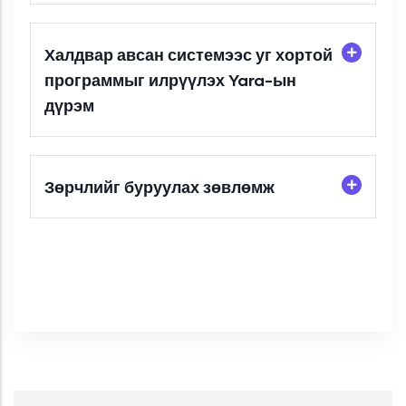
Халдвар авсан системээс уг хортой
программыг илрүүлэх Yara-ын
дүрэм
Зөрчлийг буруулах зөвлөмж