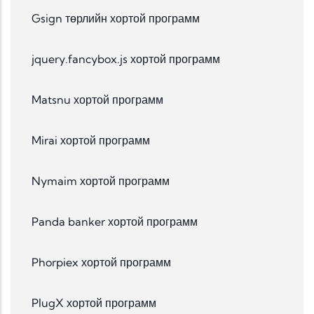
Gsign төрлийн хортой программ
jquery.fancybox.js хортой программ
Matsnu хортой программ
Mirai хортой программ
Nymaim хортой программ
Panda banker хортой программ
Phorpiex хортой программ
PlugX хортой программ