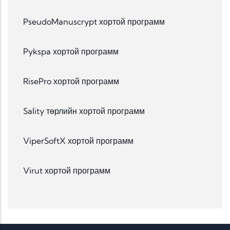
PseudoManuscrypt хортой программ
Pykspa хортой программ
RisePro хортой программ
Sality төрлийн хортой программ
ViperSoftX хортой программ
Virut хортой программ