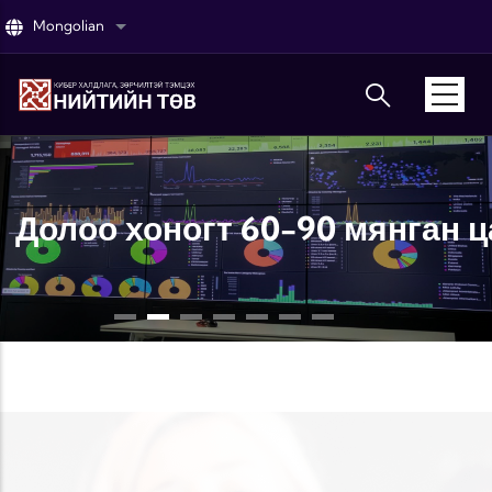
Skip to main content
Mongolian
List additional actions
Долоо хоногт 60-90 мянган 
Дэлгэрэнгүй ...