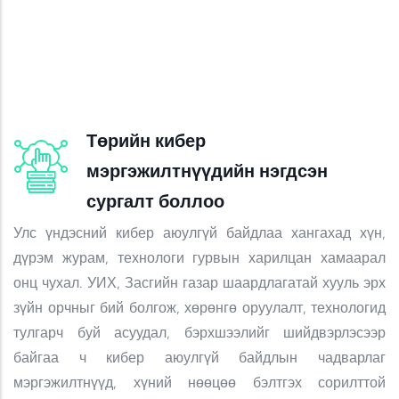
Төрийн кибер
мэргэжилтнүүдийн нэгдсэн
сургалт боллоо
Улс үндэсний кибер аюулгүй байдлаа хангахад хүн,
дүрэм журам, технологи гурвын харилцан хамаарал
онц чухал. УИХ, Засгийн газар шаардлагатай хууль эрх
зүйн орчныг бий болгож, хөрөнгө оруулалт, технологид
тулгарч буй асуудал, бэрхшээлийг шийдвэрлэсээр
байгаа ч кибер аюулгүй байдлын чадварлаг
мэргэжилтнүүд, хүний нөөцөө бэлтгэх сорилттой