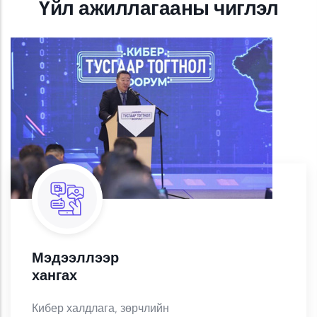
Үйл ажиллагааны чиглэл
Мэдээллээр
хангах
Кибер халдлага, зөрчлийн