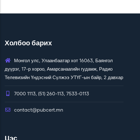
Холбоо барих
Монгол улс, Улаанбаатар хот 16063, Баянгол
дүүрэг, 17-р хороо, Амарсанаагийн гудамж, Радио
Телевизийн Үндэсний Сүлжээ УТҮГ-ын байр, 2 давхар
7000 1113, (51) 260-113, 7533-0113
contact@pubcert.mn
Цэс